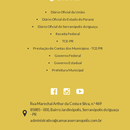
Diário Oficial da União
Diário Oficial do Estado do Paraná
Diário Oficial de Serranópolis do Iguaçu
Receita Federal
TCE-PR
Prestação de Contas dos Municípios - TCE/PR
Governo Federal
Governo Estadual
Prefeitura Municipal
Rua Marechal Arthur da Costa e Silva, n.º 469
85885 - 000, Bairro Jardinópolis, Serranópolis do Iguaçu
- PR
administrativo@camaraserranopolis.com.br