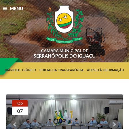
MENU
CÂMARA MUNICIPAL DE
SERRANÓPOLIS DO IGUAÇU
DIÁRIO ELETRÔNICO
PORTAL DA TRANSPARÊNCIA
ACESSO À INFORMAÇÃO
AGO
07