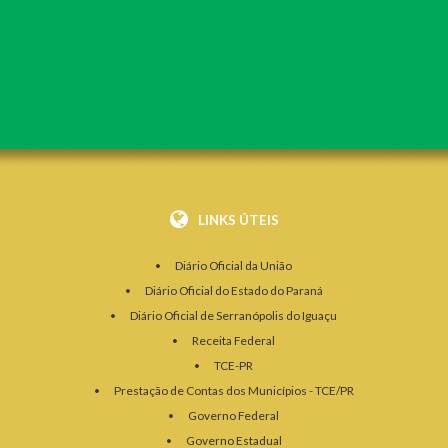
LINKS ÚTEIS
Diário Oficial da União
Diário Oficial do Estado do Paraná
Diário Oficial de Serranópolis do Iguaçu
Receita Federal
TCE-PR
Prestação de Contas dos Municípios - TCE/PR
Governo Federal
Governo Estadual