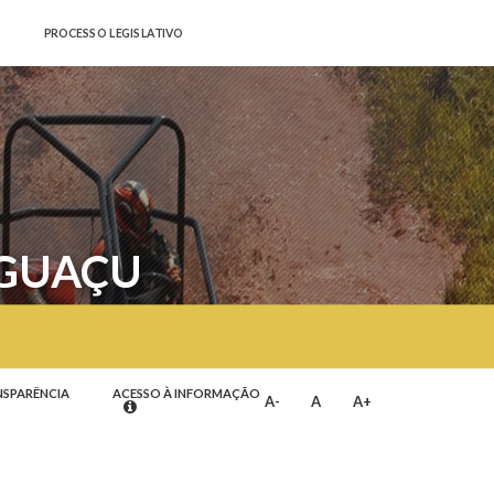
PROCESSO LEGISLATIVO
IGUAÇU
NSPARÊNCIA
ACESSO À INFORMAÇÃO
A-
A
A+