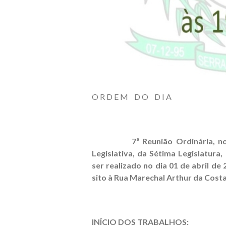
O R D E M D O D I A
7ª Reunião Ordinária, no Prim
Legislativa, da Sétima Legislatura
ser realizado no dia 01 de abril de
sito à Rua Marechal Arthur da Costa 
INÍCIO DOS TRABALHOS: