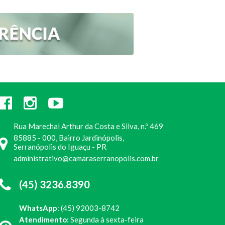
Rua Marechal Arthur da Costa e Silva, n.º 469
85885 - 000, Bairro Jardinópolis,
Serranópolis do Iguaçu - PR
administrativo@camaraserranopolis.com.br
(45) 3236.8390
WhatsApp
: (45) 92003-8742
Atendimento:
Segunda à sexta-feira