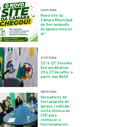
24/07/2026
Novo site da
Câmara Municipal
de Serranópolis
do Iguaçu está no
ar!
17/07/2026
12ª e 13ª Sessões
Extraordinárias,
20 e 27 de julho, a
partir das 8h30
08/07/2026
Vereadores de
Serranópolis do
Iguaçu, realizam
visita técnica ao
CISI para
conhecer o
funcionamento