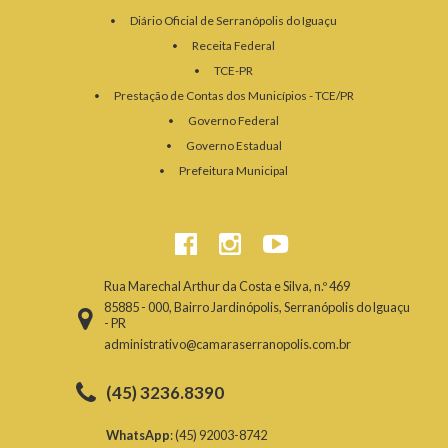
Diário Oficial de Serranópolis do Iguaçu
Receita Federal
TCE-PR
Prestação de Contas dos Municípios - TCE/PR
Governo Federal
Governo Estadual
Prefeitura Municipal
Rua Marechal Arthur da Costa e Silva, n.º 469
85885 - 000, Bairro Jardinópolis, Serranópolis do Iguaçu
- PR
administrativo@camaraserranopolis.com.br
(45) 3236.8390
WhatsApp
: (45) 92003-8742