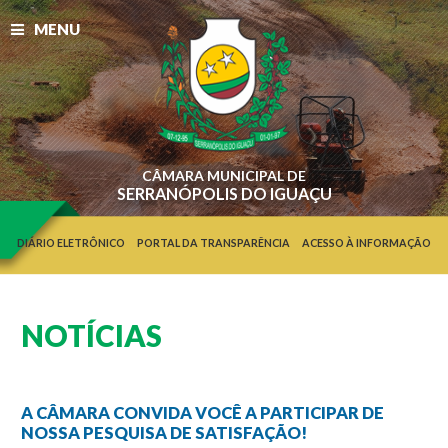
MENU
CÂMARA MUNICIPAL DE
SERRANÓPOLIS DO IGUAÇU
DIÁRIO ELETRÔNICO
PORTAL DA TRANSPARÊNCIA
ACESSO À INFORMAÇÃO
NOTÍCIAS
A CÂMARA CONVIDA VOCÊ A PARTICIPAR DE
NOSSA PESQUISA DE SATISFAÇÃO!